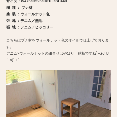
サイズ：W475×D525×H810 ×SH440
樹 種 ： ブナ材
塗 装 ：ウォールナット色
張 地 ：デニム／無地
張 地 ：デニム／ヒッコリー
こちらはブナ材をウォールナット色のオイルで仕上げておりま
す。
デニム×ウォールナットの組合せはやはり！鉄板ですねﾟ+.(o´∪
｀o)ﾟ+.ﾟ