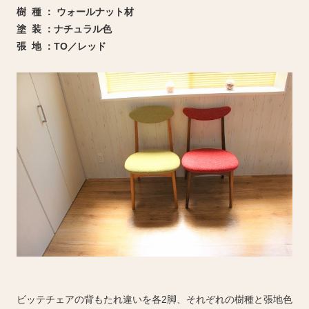
樹 種 ： ウォールナット材
塗 装 ：ナチュラル色
張 地 ：TO／レッド
ビッテチェアの背もたれ違いを各2脚、それぞれの樹種と張地色