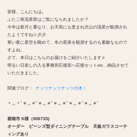
皆様、こんにちは｡
ふたご座流星群はご覧になられましたか？
今年は新月と重なり、お天気にも恵まれ沢山の流星が観測され
たようですね☆彡彡
寒い夜に星空を眺めて、冬の星座を観測するのも素敵なもので
すよね。
さて、本日はこちらのお届けをご紹介いたします♬
明るい日差しの入る事務所応接室へ応接セットetc…納品させて
いただきました。
関連ブログ：
ナッツナッツナッツの木！
＊.｡.＊ﾟ＊.｡.＊ﾟ＊.｡.＊ﾟ＊.｡.＊ﾟ＊.｡.＊ﾟ＊.｡.＊ﾟ
碧南市 K様（00673S)
オーダー ビーンズ型ダイニングテーブル
天板ガラスコーテ
ィングあり