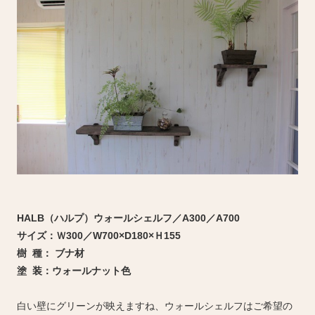
HALB（ハルプ）ウォールシェルフ／A300／A700
サイズ：Ｗ300／W700×D180×Ｈ155
樹 種： ブナ材
塗 装：ウォールナット色
白い壁にグリーンが映えますね、ウォールシェルフはご希望の