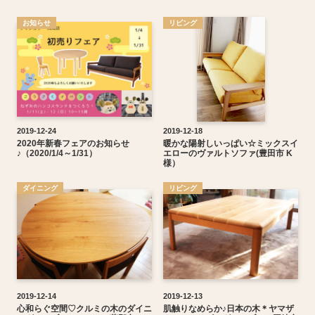
お知らせ
リビング
2019-12-24
2019-12-18
2020年新春フェアのお知らせ
暖かな陽射しいっぱい☆ミックスイ
♪（2020/1/4～1/31）
エローのヴァルトソファ(豊田市 K
様）
ダイニング
リビング
2019-12-14
2019-12-13
心和らぐ空間♡クルミの木のダイニ
肌触りなめらか♪日本の木＊ヤマザ