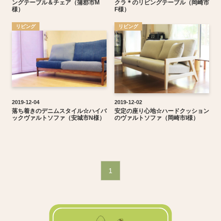
ングテーブル＆チェア（蒲郡市M
クラ＊のリビングテーブル（岡崎市
様）
F様）
リビング
リビング
2019-12-04
2019-12-02
落ち着きのデニムスタイル☆ハイバ
安定の座り心地☆ハードクッション
ックヴァルトソファ（安城市N様）
のヴァルトソファ（岡崎市I様）
1