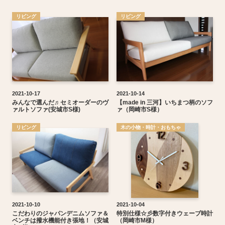
リビング
リビング
2021-10-17
2021-10-14
みんなで選んだ♬セミオーダーのヴ
【made in 三河】いちまつ柄のソフ
ァルトソファ(安城市S様)
ァ（岡崎市S様）
木の小物・時計・おもちゃ
リビング
2021-10-10
2021-10-04
こだわりのジャパンデニムソファ＆
特別仕様☆彡数字付きウェーブ時計
ベンチは撥水機能付き張地！（安城
（岡崎市M様）