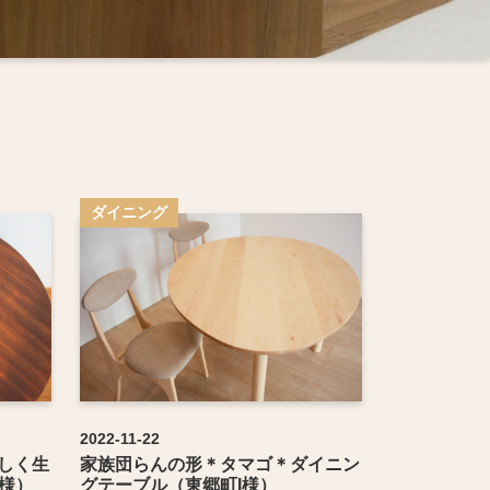
ダイニング
2022-11-22
しく生
家族団らんの形＊タマゴ＊ダイニン
I様）
グテーブル（東郷町I様）