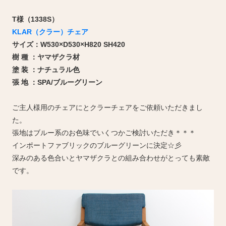
T様（1338S）
KLAR（クラー）チェア
サイズ：W530×D530×H820 SH420
樹 種 ：ヤマザクラ材
塗 装 ：ナチュラル色
張 地 ：SPA/ブルーグリーン
ご主人様用のチェアにとクラーチェアをご依頼いただきまし
た。
張地はブルー系のお色味でいくつかご検討いただき＊＊＊
インポートファブリックのブルーグリーンに決定☆彡
深みのある色合いとヤマザクラとの組み合わせがとっても素敵
です。