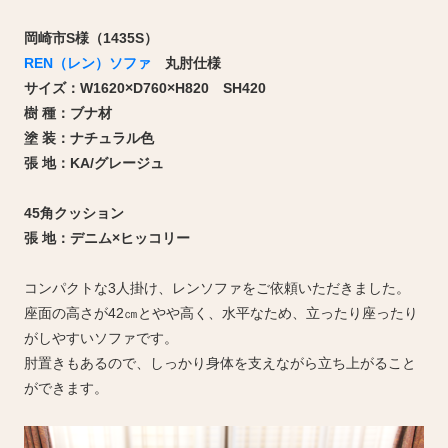
岡崎市S様（1435S）
REN（レン）ソファ
丸肘仕様
サイズ：W1620×D760×H820 SH420
樹 種：ブナ材
塗 装：ナチュラル色
張 地：KA/グレージュ
45角クッション
張 地：デニム×ヒッコリー
コンパクトな3人掛け、レンソファをご依頼いただきました。
座面の高さが42㎝とやや高く、水平なため、立ったり座ったり
がしやすいソファです。
肘置きもあるので、しっかり身体を支えながら立ち上がること
ができます。